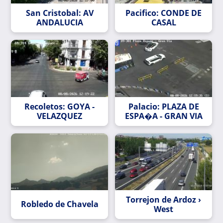
San Cristobal: AV
Pacifico: CONDE DE
ANDALUCIA
CASAL
Recoletos: GOYA -
Palacio: PLAZA DE
VELAZQUEZ
ESPA�A - GRAN VIA
Torrejon de Ardoz ›
Robledo de Chavela
West