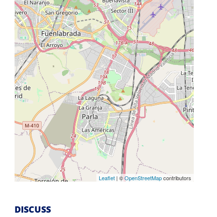
Leaflet
| ©
OpenStreetMap
contributors
DISCUSS