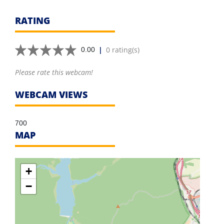
RATING
|
0 rating(s)
0.00
Please rate this webcam!
WEBCAM VIEWS
700
MAP
+
−