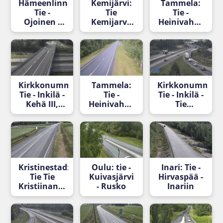
Hämeenlinna:
Kemijärvi:
Tammela:
Tie -
Tie
Tie -
Ojoinen -
Kemijarvi,
Heinivaho -
null
Lehtola -
Hämeenlinnaan
Tienpinta
Kirkkonummi:
Tammela:
Kirkkonummi:
Tie - Inkilä -
Tie -
Tie - Inkilä -
Kehä III,
Heinivaho -
Tie
silta
Turkuun
Hankoon
Kristinestad:
Oulu: tie -
Inari: Tie -
Tie Tie
Kuivasjärvi
Hirvaspää -
Kristiinankaupunki,
- Rusko
Inariin
Lapväärtti -
Vaasaan