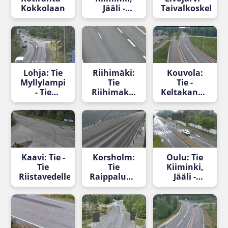
Kokkolaan
Jääli -
Taivalkoskelle
Kuusamoon
Lohja: Tie
Riihimäki:
Kouvola:
Myllylampi
Tie
Tie -
- Tie
Riihimaki -
Keltakangas
Hankoon
Tienpinta
- Tie
Myllykoskelle
Kaavi: Tie -
Korsholm:
Oulu: Tie
Tie
Tie
Kiiminki,
Riistavedelle
Raippaluoto
Jääli -
- Vaasaan
Ouluun