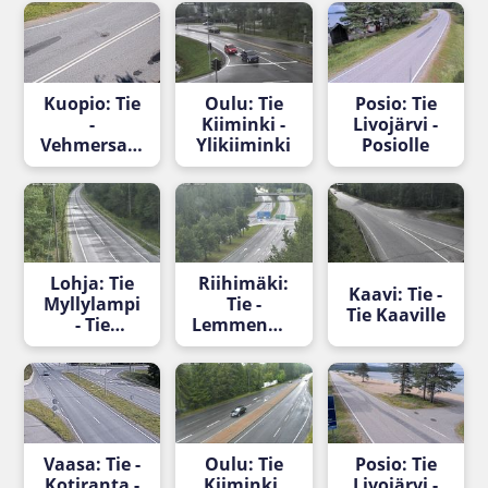
Tienpinta
Lahteen
- null
Kuopio: Tie
Oulu: Tie
Posio: Tie
-
Kiiminki -
Livojärvi -
Vehmersalmi
Ylikiiminki
Posiolle
- Tienpinta
Lohja: Tie
Riihimäki:
Kaavi: Tie -
Myllylampi
Tie -
Tie Kaaville
- Tie
Lemmenmäki
Hyvinkäälle
- Tie
Turkuun
Vaasa: Tie -
Oulu: Tie
Posio: Tie
Kotiranta -
Kiiminki,
Livojärvi -