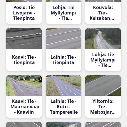
Posio: Tie
Lohja: Tie
Kouvola:
Livojarvi -
Myllylampi
Tie -
Tienpinta
- Tie
Keltakangas
Turkuun
- Tie
Matarojalle
Lohja: Tie
Kaavi: Tie -
Laihia: Tie -
Myllylampi
Tienpinta
Tienpinta
- Tie
Helsinkiin
Kaavi: Tie -
Laihia: Tie -
Ylitornio:
Maarianvaara
Ruto -
Tie -
- Kaaviin
Tampereelle
Meltosjarvi
- Tienpinta