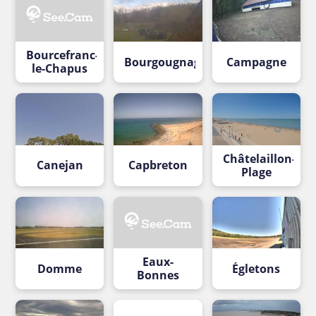
Bourcefranc-
Bourgougnague
Campagne
le-Chapus
Châtelaillon-
Canejan
Capbreton
Plage
Eaux-
Domme
Égletons
Bonnes