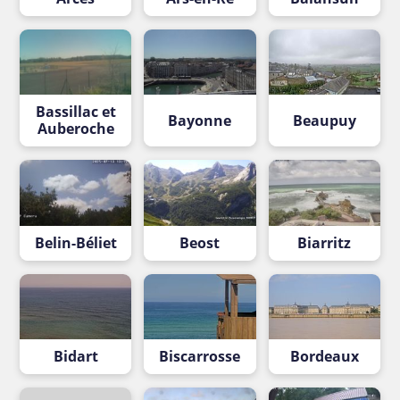
Bassillac et
Bayonne
Beaupuy
Auberoche
Belin-Béliet
Beost
Biarritz
Bidart
Biscarrosse
Bordeaux