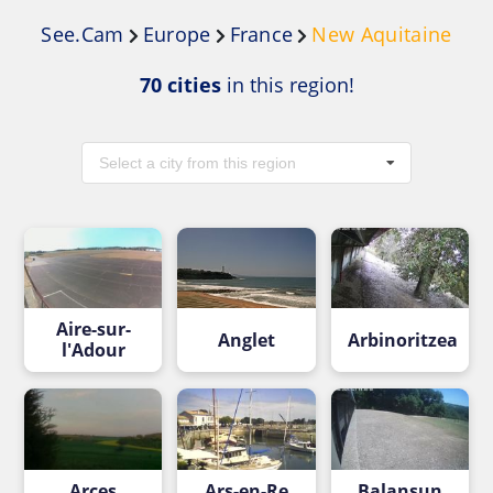
See.Cam
Europe
France
New Aquitaine
70 cities
in this region!
Select a city from this region
Aire-sur-
Anglet
Arbinoritzea
l'Adour
Arces
Ars-en-Re
Balansun