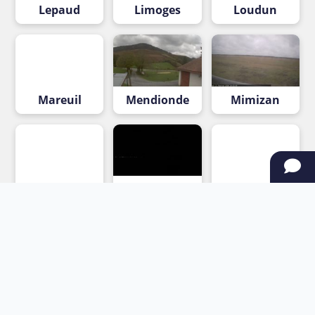
Lepaud
Limoges
Loudun
Mareuil
Mendionde
Mimizan
Montpezat
Niort
Nontron
Ostabat-
Rion-des-
Rivedoux-
Asme
Landes
Plage