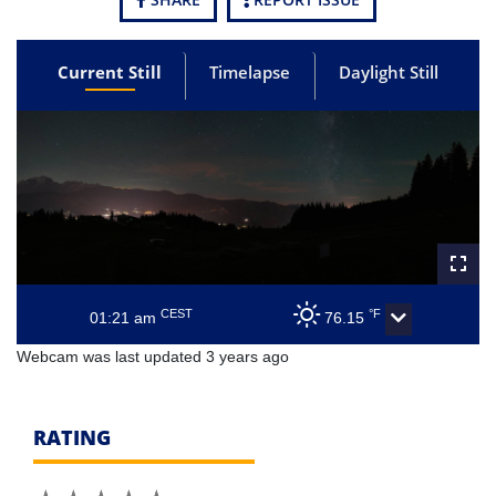
Current Still
Timelapse
Daylight Still
CEST
°F
01:21 am
76.15
Webcam was last updated 3 years ago
RATING