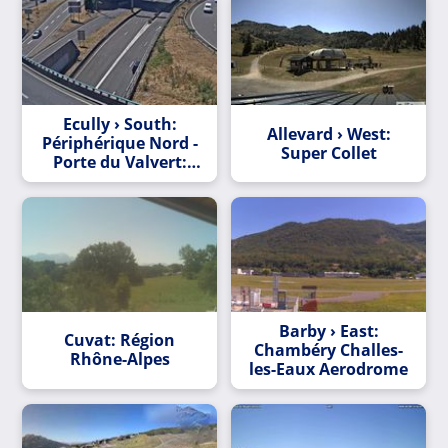
Ecully › South:
Allevard › West:
Périphérique Nord -
Super Collet
Porte du Valvert:
Périphérique Nord -
Porte du Valvert
Barby › East:
Cuvat: Région
Chambéry Challes-
Rhône-Alpes
les-Eaux Aerodrome