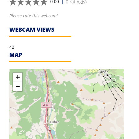
|
0 rating(s)
0.00
Please rate this webcam!
WEBCAM VIEWS
42
MAP
+
−