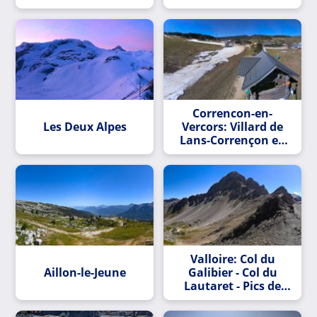
Correncon-en-
Les Deux Alpes
Vercors: Villard de
Lans-Corrençon en
Vercors : Domaine
alpin débutant
Corrençon en
Vercors : le village de
Ribambel
Valloire: Col du
Aillon-le-Jeune
Galibier - Col du
Lautaret - Pics de
Combeynot - Serre
Chevalier - Monetier