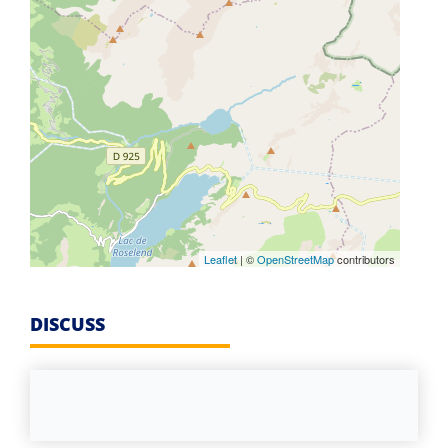
Leaflet
| ©
OpenStreetMap
contributors
DISCUSS