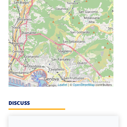
Leaflet
| ©
OpenStreetMap
contributors
DISCUSS