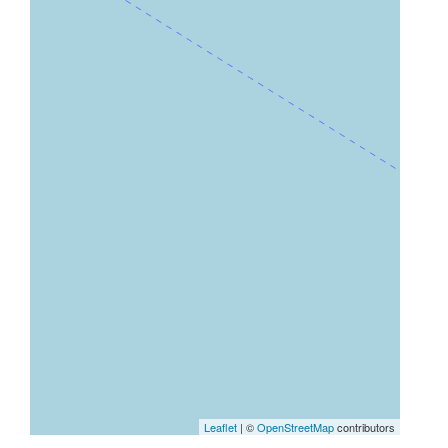
Leaflet
| ©
OpenStreetMap
contributors