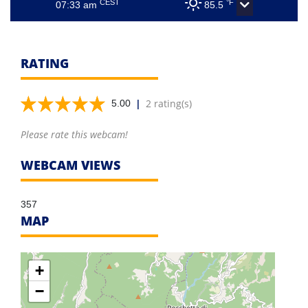
CEST
°F
07:33 am
85.5
RATING
|
2 rating(s)
5.00
Please rate this webcam!
WEBCAM VIEWS
357
MAP
+
−