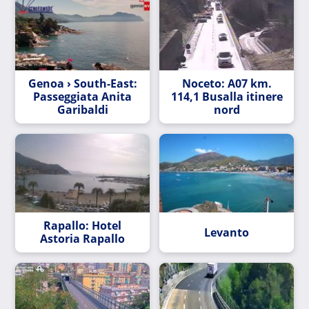
Genoa › South-East:
Noceto: A07 km.
Passeggiata Anita
114,1 Busalla itinere
Garibaldi
nord
Rapallo: Hotel
Levanto
Astoria Rapallo