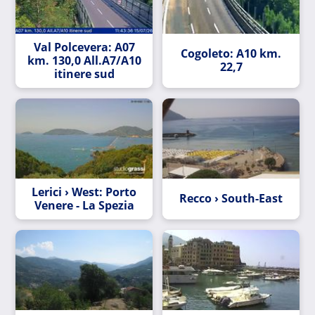
Val Polcevera: A07
Cogoleto: A10 km.
km. 130,0 All.A7/A10
22,7
itinere sud
Lerici › West: Porto
Recco › South-East
Venere - La Spezia