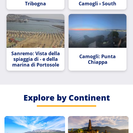
Tribogna
Camogli › South
Sanremo: Vista della
Camogli: Punta
spiaggia di - e della
Chiappa
marina di Portosole
Explore by Continent