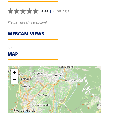
|
0 rating(s)
0.00
Please rate this webcam!
WEBCAM VIEWS
30
MAP
+
−