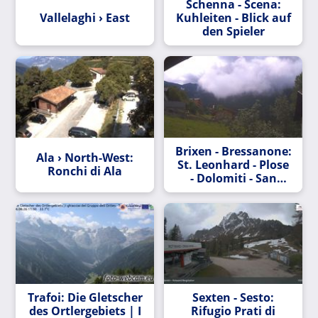
Schenna - Scena:
Vallelaghi › East
Kuhleiten - Blick auf
den Spieler
Brixen - Bressanone:
Ala › North-West:
St. Leonhard - Plose
Ronchi di Ala
- Dolomiti - San
Leonardo
Trafoi: Die Gletscher
Sexten - Sesto:
des Ortlergebiets | I
Rifugio Prati di