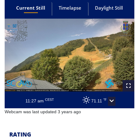
Current Still
Timelapse
Daylight Still
CEST
°F
11:27 am
71.11
Webcam was last updated 3 years ago
RATING