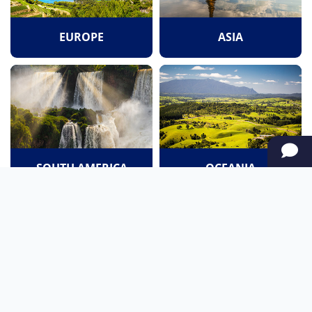
EUROPE
ASIA
SOUTH AMERICA
OCEANIA
NORTH AMERICA
AFRICA