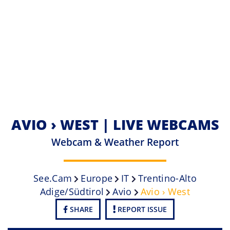
AVIO › WEST | LIVE WEBCAMS
Webcam & Weather Report
See.cam
Europe
IT
Trentino-Alto
Adige/Südtirol
Avio
Avio › West
SHARE
REPORT ISSUE