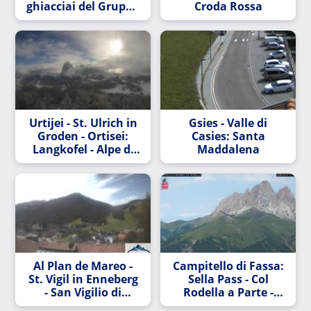
ghiacciai del Gruppo
Croda Rossa
dell’Ortles - Südtirol
| Valle di - Alto Adige
Urtijei - St. Ulrich in
Gsies - Valle di
Groden - Ortisei:
Casies: Santa
Langkofel - Alpe di
Maddalena
Siusi
Al Plan de Mareo -
Campitello di Fassa:
St. Vigil in Enneberg
Sella Pass - Col
- San Vigilio di
Rodella a Parte -
Marebbe
Langkofel - Sasso