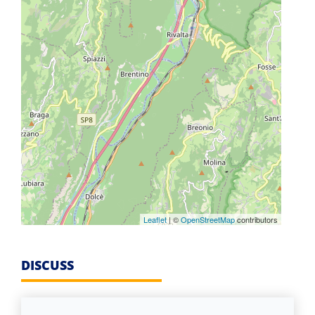
Leaflet
| ©
OpenStreetMap
contributors
DISCUSS