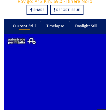
Rovigo: A13 Km. 69,0 - Itinere Nord
SHARE
REPORT ISSUE
Current Still
Timelapse
Daylight Still