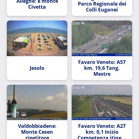
Alleghe: e monte
Parco Regionale dei
Civetta
Colli Euganei
Favaro Veneto: A57
Jesolo
km. 19,6 Tang.
Mestre
Valdobbiadene:
Favaro Veneto: A27
Monte Cesen
km. 0,1 Inizio
ripetitore
Competenza itinere