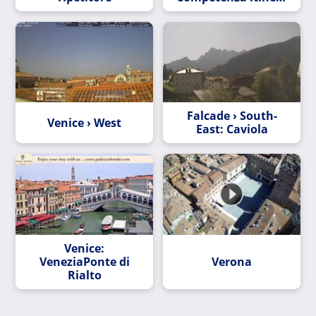
sud
Falcade › South-
Venice › West
East: Caviola
Venice:
VeneziaPonte di
Verona
Rialto